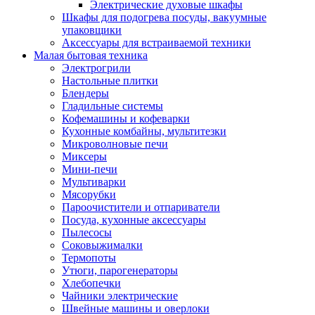
Электрические духовые шкафы
Шкафы для подогрева посуды, вакуумные
упаковщики
Аксессуары для встраиваемой техники
Малая бытовая техника
Электрогрили
Настольные плитки
Блендеры
Гладильные системы
Кофемашины и кофеварки
Кухонные комбайны, мультитезки
Микроволновые печи
Миксеры
Мини-печи
Мультиварки
Мясорубки
Пароочистители и отпариватели
Посуда, кухонные аксессуары
Пылесосы
Соковыжималки
Термопоты
Утюги, парогенераторы
Хлебопечки
Чайники электрические
Швейные машины и оверлоки