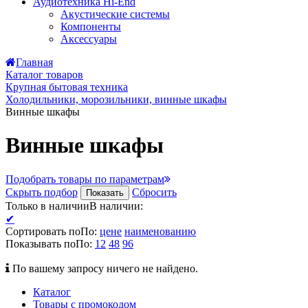
Аудиотехника Hi-End
Акустические системы
Компоненты
Аксессуары
Главная
Каталог товаров
Крупная бытовая техника
Холодильники, морозильники, винные шкафы
Винные шкафы
Винные шкафы
Подобрать товары по параметрам
Скрыть подбор
Сбросить
Показать
Только в наличии
В наличии
:
✔
Сортировать по
По
:
цене
наименованию
Показывать по
По
:
12
48
96
По вашему запросу ничего не найдено.
Каталог
Товары с промокодом