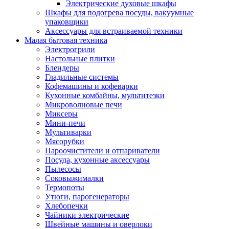
Электрические духовые шкафы
Шкафы для подогрева посуды, вакуумные
упаковщики
Аксессуары для встраиваемой техники
Малая бытовая техника
Электрогрили
Настольные плитки
Блендеры
Гладильные системы
Кофемашины и кофеварки
Кухонные комбайны, мультитезки
Микроволновые печи
Миксеры
Мини-печи
Мультиварки
Мясорубки
Пароочистители и отпариватели
Посуда, кухонные аксессуары
Пылесосы
Соковыжималки
Термопоты
Утюги, парогенераторы
Хлебопечки
Чайники электрические
Швейные машины и оверлоки