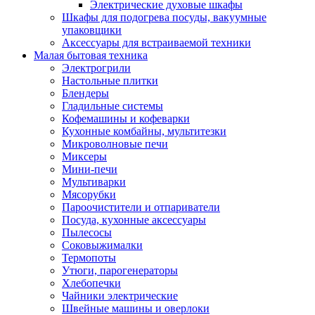
Электрические духовые шкафы
Шкафы для подогрева посуды, вакуумные
упаковщики
Аксессуары для встраиваемой техники
Малая бытовая техника
Электрогрили
Настольные плитки
Блендеры
Гладильные системы
Кофемашины и кофеварки
Кухонные комбайны, мультитезки
Микроволновые печи
Миксеры
Мини-печи
Мультиварки
Мясорубки
Пароочистители и отпариватели
Посуда, кухонные аксессуары
Пылесосы
Соковыжималки
Термопоты
Утюги, парогенераторы
Хлебопечки
Чайники электрические
Швейные машины и оверлоки