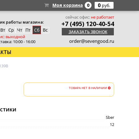
0
Моя корзина
0
руб.
сейчас офис:
не работает
ик работы магазина:
+7 (495) 120-40-54
Вт
Ср
Чт
Пт
Сб
Вс
ЗАКАЗАТЬ ЗВОНОК
ис: выходной
order@sevengood.ru
тавка: 10:00 - 16:00
АКТЫ
139B
ТОВАРА НЕТ В НАЛИЧИИ
стики
Sber
12