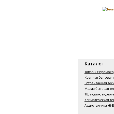
Каталог
Товары с промок
Крупная бытовая 
Встраиваемая тех
Малая бытовая те
ТВ, аудио-, видеот
Климатическая те
Аудиотехника Hi-