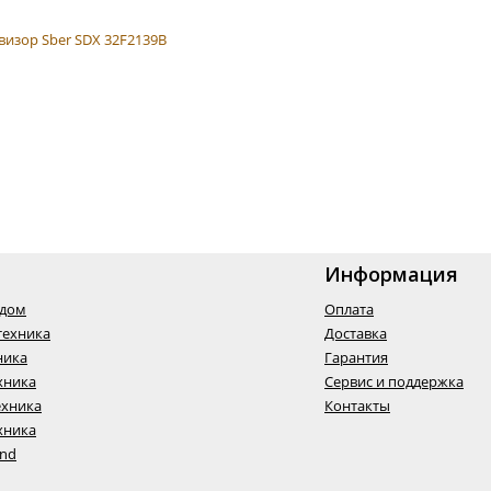
Информация
одом
Оплата
техника
Доставка
ника
Гарантия
хника
Сервис и поддержка
ехника
Контакты
хника
End