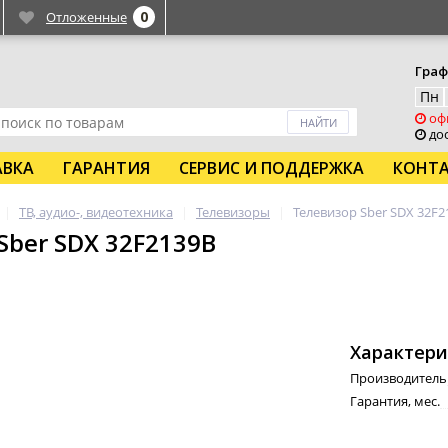
0
Отложенные
Граф
Пн
оф
дос
АВКА
ГАРАНТИЯ
СЕРВИС И ПОДДЕРЖКА
КОНТ
ТВ, аудио-, видеотехника
Телевизоры
Телевизор Sber SDX 32F2
Sber SDX 32F2139B
Характери
Производитель
Гарантия, мес.