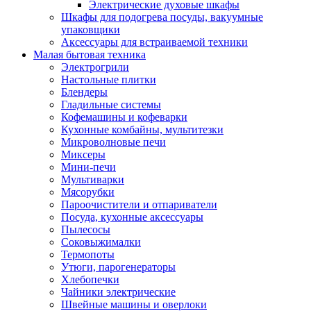
Электрические духовые шкафы
Шкафы для подогрева посуды, вакуумные
упаковщики
Аксессуары для встраиваемой техники
Малая бытовая техника
Электрогрили
Настольные плитки
Блендеры
Гладильные системы
Кофемашины и кофеварки
Кухонные комбайны, мультитезки
Микроволновые печи
Миксеры
Мини-печи
Мультиварки
Мясорубки
Пароочистители и отпариватели
Посуда, кухонные аксессуары
Пылесосы
Соковыжималки
Термопоты
Утюги, парогенераторы
Хлебопечки
Чайники электрические
Швейные машины и оверлоки