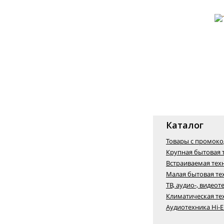
Каталог
Товары с промок
Крупная бытовая 
Встраиваемая тех
Малая бытовая те
ТВ, аудио-, видеот
Климатическая те
Аудиотехника Hi-