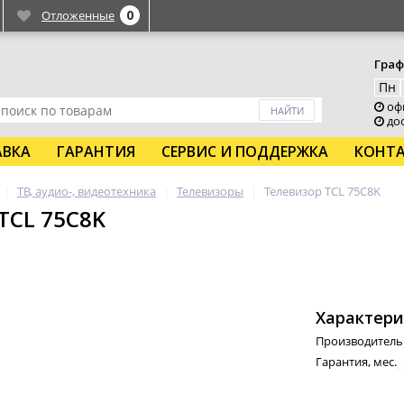
0
Отложенные
Граф
Пн
офи
дос
АВКА
ГАРАНТИЯ
СЕРВИС И ПОДДЕРЖКА
КОНТ
ТВ, аудио-, видеотехника
Телевизоры
Телевизор TCL 75C8K
TCL 75C8K
Характери
Производитель
Гарантия, мес.