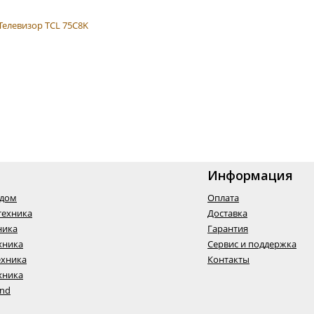
Информация
одом
Оплата
техника
Доставка
ника
Гарантия
хника
Сервис и поддержка
ехника
Контакты
хника
End