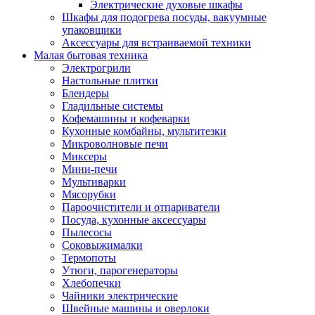
Электрические духовые шкафы
Шкафы для подогрева посуды, вакуумные
упаковщики
Аксессуары для встраиваемой техники
Малая бытовая техника
Электрогрили
Настольные плитки
Блендеры
Гладильные системы
Кофемашины и кофеварки
Кухонные комбайны, мультитезки
Микроволновые печи
Миксеры
Мини-печи
Мультиварки
Мясорубки
Пароочистители и отпариватели
Посуда, кухонные аксессуары
Пылесосы
Соковыжималки
Термопоты
Утюги, парогенераторы
Хлебопечки
Чайники электрические
Швейные машины и оверлоки