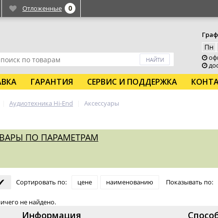
0
Отложенные
Граф
Пн
офи
дос
АВКА
ГАРАНТИЯ
СЕРВИС И ПОДДЕРЖКА
КОНТ
Аудиотехника Hi-End
Аксессуары
ВАРЫ ПО ПАРАМЕТРАМ
✔
Сортировать по
:
цене
наименованию
Показывать по
:
ичего не найдено.
Информация
Спосо