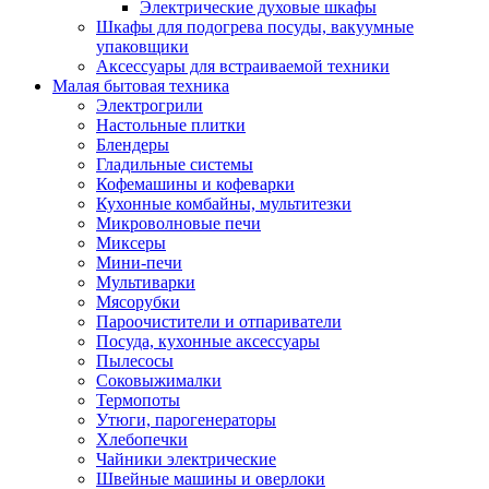
Электрические духовые шкафы
Шкафы для подогрева посуды, вакуумные
упаковщики
Аксессуары для встраиваемой техники
Малая бытовая техника
Электрогрили
Настольные плитки
Блендеры
Гладильные системы
Кофемашины и кофеварки
Кухонные комбайны, мультитезки
Микроволновые печи
Миксеры
Мини-печи
Мультиварки
Мясорубки
Пароочистители и отпариватели
Посуда, кухонные аксессуары
Пылесосы
Соковыжималки
Термопоты
Утюги, парогенераторы
Хлебопечки
Чайники электрические
Швейные машины и оверлоки