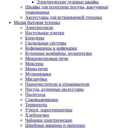
Электрические духовые шкафы
Шкафы для подогрева посуды, вакуумные
упаковщики
Аксессуары для встраиваемой техники
Малая бытовая техника
Электрогрили
Настольные плитки
Блендеры
Гладильные системы
Кофемашины и кофеварки
Кухонные комбайны, мультитезки
Микроволновые печи
Миксеры
Мини-печи
Мультиварки
Мясорубки
Пароочистители и отпариватели
Посуда, кухонные аксессуары
Пылесосы
Соковыжималки
Термопоты
Утюги, парогенераторы
Хлебопечки
Чайники электрические
Швейные машины и оверлоки