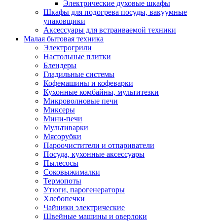
Электрические духовые шкафы
Шкафы для подогрева посуды, вакуумные
упаковщики
Аксессуары для встраиваемой техники
Малая бытовая техника
Электрогрили
Настольные плитки
Блендеры
Гладильные системы
Кофемашины и кофеварки
Кухонные комбайны, мультитезки
Микроволновые печи
Миксеры
Мини-печи
Мультиварки
Мясорубки
Пароочистители и отпариватели
Посуда, кухонные аксессуары
Пылесосы
Соковыжималки
Термопоты
Утюги, парогенераторы
Хлебопечки
Чайники электрические
Швейные машины и оверлоки