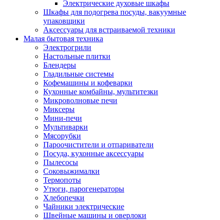
Электрические духовые шкафы
Шкафы для подогрева посуды, вакуумные
упаковщики
Аксессуары для встраиваемой техники
Малая бытовая техника
Электрогрили
Настольные плитки
Блендеры
Гладильные системы
Кофемашины и кофеварки
Кухонные комбайны, мультитезки
Микроволновые печи
Миксеры
Мини-печи
Мультиварки
Мясорубки
Пароочистители и отпариватели
Посуда, кухонные аксессуары
Пылесосы
Соковыжималки
Термопоты
Утюги, парогенераторы
Хлебопечки
Чайники электрические
Швейные машины и оверлоки