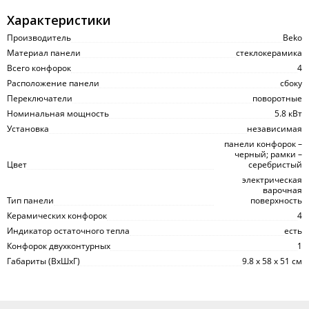
Характеристики
Производитель
Beko
Материал панели
стеклокерамика
Всего конфорок
4
Расположение панели
сбоку
Переключатели
поворотные
Номинальная мощность
5.8 кВт
Установка
независимая
панели конфорок –
черный; рамки –
Цвет
серебристый
электрическая
варочная
Тип панели
поверхность
Керамических конфорок
4
Индикатор остаточного тепла
есть
Конфорок двухконтурных
1
Габариты (ВхШхГ)
9.8 x 58 x 51 см