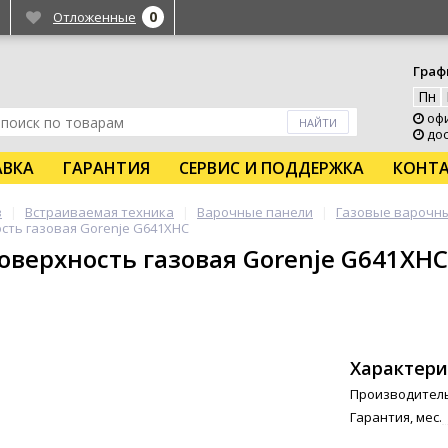
0
Отложенные
Граф
Пн
офис
дос
АВКА
ГАРАНТИЯ
СЕРВИС И ПОДДЕРЖКА
КОНТ
в
Встраиваемая техника
Варочные панели
Газовые варочн
сть газовая Gorenje G641XHC
оверхность газовая Gorenje G641XHC
Характери
Производител
Гарантия, мес.