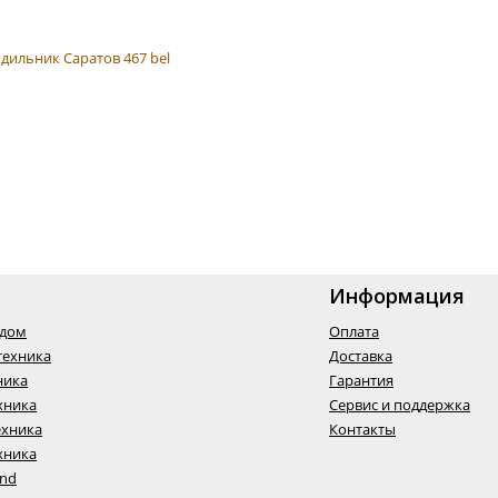
Информация
одом
Оплата
техника
Доставка
ника
Гарантия
хника
Сервис и поддержка
ехника
Контакты
хника
End