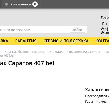
0
Отложенные
Граф
Пн
офи
дос
АВКА
ГАРАНТИЯ
СЕРВИС И ПОДДЕРЖКА
КОНТ
Крупная бытовая техника
Холодильники, морозильники, винны
в 467 bel
к Саратов 467 bel
Характери
Производитель
Гарантия, мес.