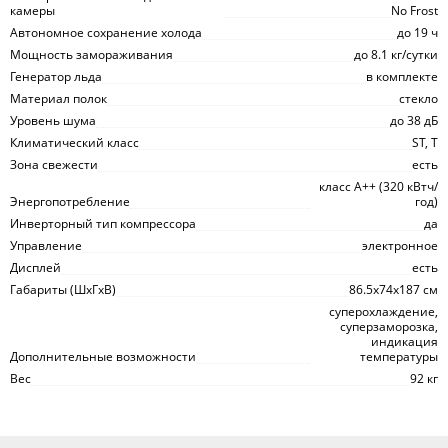
камеры
No Frost
Автономное сохранение холода
до 19 ч
Мощность замораживания
до 8.1 кг/cутки
Генератор льда
в комплекте
Материал полок
стекло
Уровень шума
до 38 дБ
Климатический класс
ST, T
Зона свежести
есть
класс A++ (320 кВтч/
Энергопотребление
год)
Инверторный тип компрессора
да
Управление
электронное
Дисплей
есть
Габариты (ШxГxВ)
86.5x74x187 см
суперохлаждение,
суперзаморозка,
индикация
Дополнительные возможности
температуры
Вес
92 кг