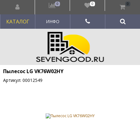
0
0
0
КАТАЛОГ
ИНФО
Пылесос LG VK76W02HY
Артикул: 00012549