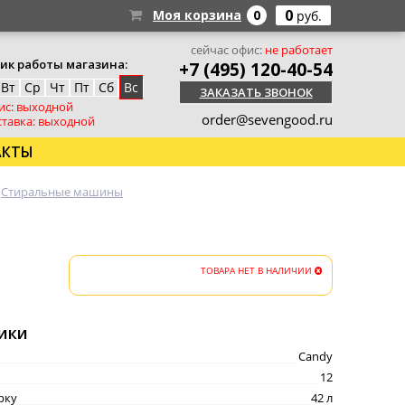
0
Моя корзина
0
руб.
сейчас офис:
не работает
ик работы магазина:
+7 (495) 120-40-54
Вт
Ср
Чт
Пт
Сб
Вс
ЗАКАЗАТЬ ЗВОНОК
ис: выходной
order@sevengood.ru
тавка: выходной
АКТЫ
Стиральные машины
ТОВАРА НЕТ В НАЛИЧИИ
ики
Candy
12
рку
42 л