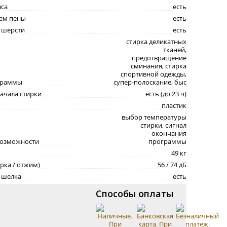
нса
есть
нем пены
есть
 шерсти
есть
стирка деликатных
тканей,
предотвращение
сминания, стирка
спортивной одежды,
граммы
супер-полоскание, быс
ачала стирки
есть (до 23 ч)
пластик
выбор температуры
стирки, сигнал
окончания
возможности
программы
49 кг
рка / отжим)
56 / 74 дБ
 шелка
есть
Способы оплаты