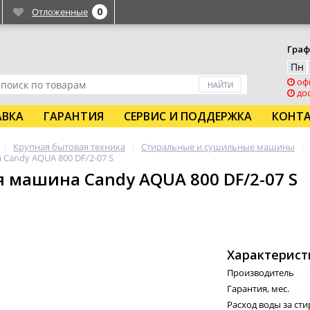
0
Отложенные
Граф
Пн
оф
дос
АВКА
ГАРАНТИЯ
СЕРВИС И ПОДДЕРЖКА
КОНТ
Крупная бытовая техника
Стиральные и сушильные машины
Candy AQUA 800 DF/2-07 S
 машина Candy AQUA 800 DF/2-07 S
Характерист
Производитель
Гарантия, мес.
Расход воды за сти