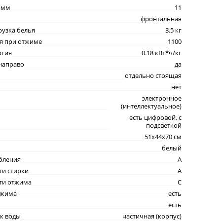
амм
11
фронтальная
рузка белья
3.5 кг
я при отжиме
1100
ргия
0.18 кВт*ч/кг
направо
да
отдельно стоящая
нет
электронное
(интеллектуальное)
есть цифровой, с
подсветкой
51x44x70 см
белый
бления
A
ти стирки
A
сти отжима
C
тжима
есть
есть
к воды
частичная (корпус)