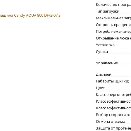
Количество прогр
Тип загрузки
Максимальная заг
Скорость вращени
Потребляемая эне
Открывание люка 
Установка
Сушка
Управление
Дисплей
Габариты (ШxГxВ)
Цвет
Класс энергопотре
Класс эффективнос
Класс эффективно
Выбор скорости о
Отмена отжима
Защита от протече