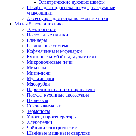
Электрические духовые шкафы
Шкафы для подогрева посуды, вакуумные
упаковщики
Аксессуары для встраиваемой техники
Малая бытовая техника
Электрогрили
Настольные плитки
Блендеры
Гладильные системы
Кофемашины и кофеварки
Кухонные комбайны, мультитезки
Микроволновые печи
Миксеры
Мини-печи
Мультиварки
Мясорубки
Пароочистители и отпариватели
Посуда, кухонные аксессуары
Пылесосы
Соковыжималки
Термопоты
Утюги, парогенераторы
Хлебопечки
Чайники электрические
Швейные машины и оверлоки