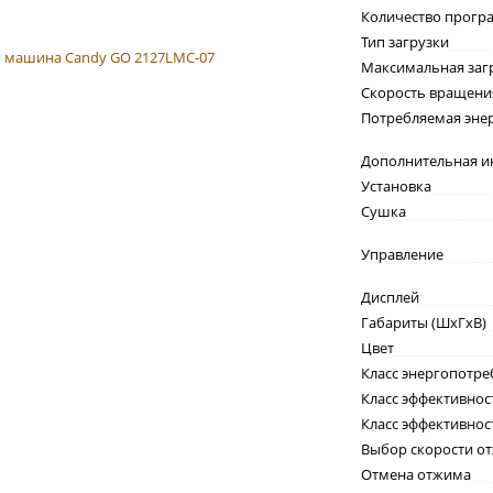
Количество прогр
Тип загрузки
Максимальная заг
Скорость вращени
Потребляемая эне
Дополнительная 
Установка
Сушка
Управление
Дисплей
Габариты (ШxГxВ)
Цвет
Класс энергопотре
Класс эффективнос
Класс эффективно
Выбор скорости о
Отмена отжима