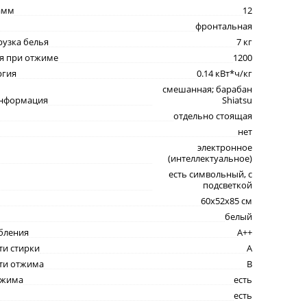
амм
12
фронтальная
рузка белья
7 кг
я при отжиме
1200
ргия
0.14 кВт*ч/кг
смешанная; барабан
информация
Shiatsu
отдельно стоящая
нет
электронное
(интеллектуальное)
есть символьный, с
подсветкой
60x52x85 см
белый
бления
A++
ти стирки
A
сти отжима
B
тжима
есть
есть