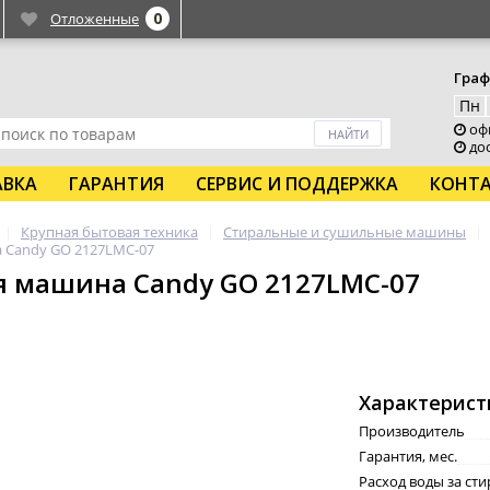
0
Отложенные
Граф
Пн
офи
дос
АВКА
ГАРАНТИЯ
СЕРВИС И ПОДДЕРЖКА
КОНТ
Крупная бытовая техника
Стиральные и сушильные машины
 Candy GO 2127LMC-07
я машина Candy GO 2127LMC-07
Характерист
Производитель
Гарантия, мес.
Расход воды за сти