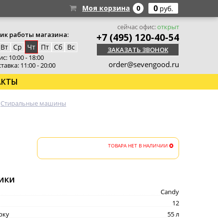
0
Моя корзина
0
руб.
сейчас офис:
открыт
ик работы магазина:
+7 (495) 120-40-54
Вт
Ср
Чт
Пт
Сб
Вс
ЗАКАЗАТЬ ЗВОНОК
с: 10:00 - 18:00
order@sevengood.ru
тавка: 11:00 - 20:00
АКТЫ
Стиральные машины
ТОВАРА НЕТ В НАЛИЧИИ
ики
Candy
12
рку
55 л