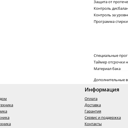
Защита от протече
Контроль дисбала
Контроль за уров
Программа стирки
Специальные про
Таймер отсрочки н
Материал бака
Дополнительные 
Информация
одом
Оплата
техника
Доставка
ника
Гарантия
хника
Сервис и поддержка
ехника
Контакты