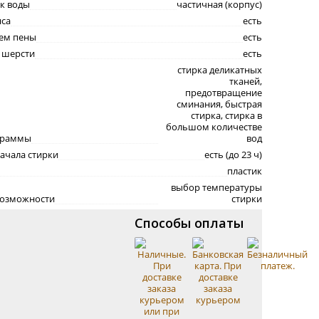
к воды
частичная (корпус)
нса
есть
нем пены
есть
 шерсти
есть
стирка деликатных
тканей,
предотвращение
сминания, быстрая
стирка, стирка в
большом количестве
граммы
вод
ачала стирки
есть (до 23 ч)
пластик
выбор температуры
возможности
стирки
Способы оплаты