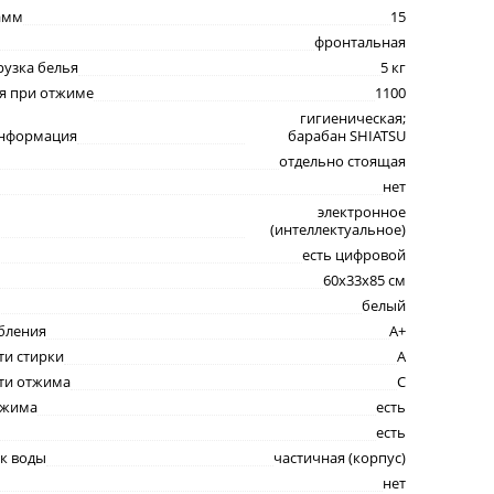
амм
15
фронтальная
рузка белья
5 кг
я при отжиме
1100
гигиеническая;
информация
барабан SHIATSU
отдельно стоящая
нет
электронное
(интеллектуальное)
есть цифровой
60x33x85 см
белый
бления
A+
ти стирки
A
сти отжима
C
тжима
есть
есть
к воды
частичная (корпус)
нет