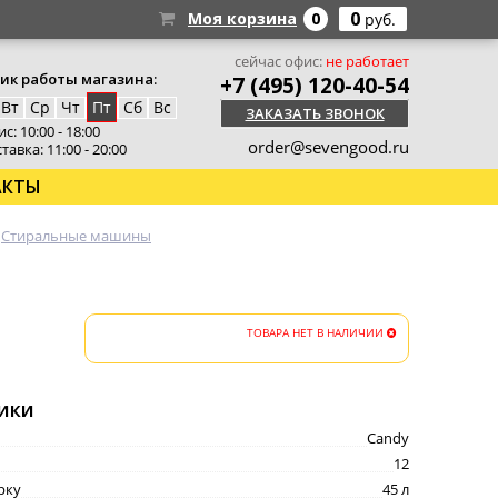
0
Моя корзина
0
руб.
сейчас офис:
не работает
ик работы магазина:
+7 (495) 120-40-54
Вт
Ср
Чт
Пт
Сб
Вс
ЗАКАЗАТЬ ЗВОНОК
с: 10:00 - 18:00
order@sevengood.ru
тавка: 11:00 - 20:00
АКТЫ
Стиральные машины
ТОВАРА НЕТ В НАЛИЧИИ
ики
Candy
12
рку
45 л