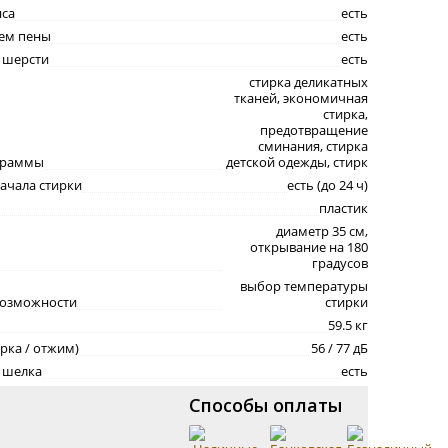
нса
есть
нем пены
есть
 шерсти
есть
стирка деликатных
тканей, экономичная
стирка,
предотвращение
сминания, стирка
граммы
детской одежды, стирк
ачала стирки
есть (до 24 ч)
пластик
диаметр 35 см,
открывание на 180
градусов
выбор температуры
возможности
стирки
59.5 кг
рка / отжим)
56 / 77 дБ
 шелка
есть
Способы оплаты