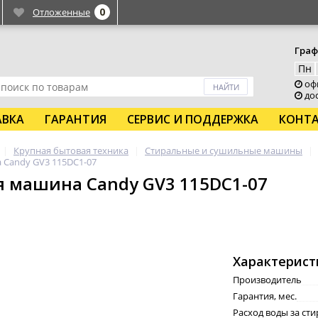
0
Отложенные
Граф
Пн
офи
дос
АВКА
ГАРАНТИЯ
СЕРВИС И ПОДДЕРЖКА
КОНТ
Крупная бытовая техника
Стиральные и сушильные машины
 Candy GV3 115DC1-07
 машина Candy GV3 115DC1-07
Характерист
Производитель
Гарантия, мес.
Расход воды за сти