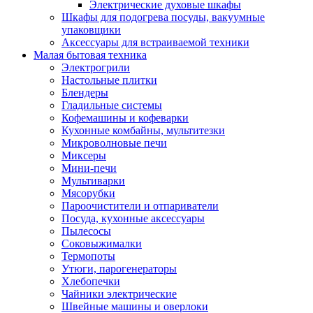
Электрические духовые шкафы
Шкафы для подогрева посуды, вакуумные
упаковщики
Аксессуары для встраиваемой техники
Малая бытовая техника
Электрогрили
Настольные плитки
Блендеры
Гладильные системы
Кофемашины и кофеварки
Кухонные комбайны, мультитезки
Микроволновые печи
Миксеры
Мини-печи
Мультиварки
Мясорубки
Пароочистители и отпариватели
Посуда, кухонные аксессуары
Пылесосы
Соковыжималки
Термопоты
Утюги, парогенераторы
Хлебопечки
Чайники электрические
Швейные машины и оверлоки