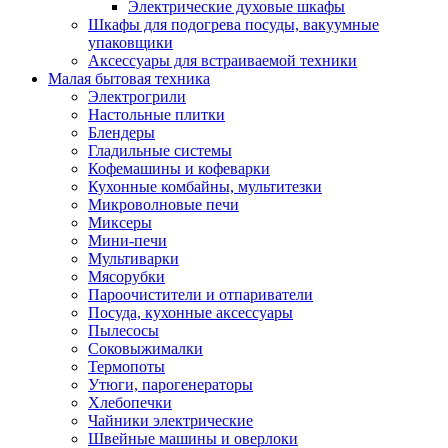
Электрические духовые шкафы
Шкафы для подогрева посуды, вакуумные
упаковщики
Аксессуары для встраиваемой техники
Малая бытовая техника
Электрогрили
Настольные плитки
Блендеры
Гладильные системы
Кофемашины и кофеварки
Кухонные комбайны, мультитезки
Микроволновые печи
Миксеры
Мини-печи
Мультиварки
Мясорубки
Пароочистители и отпариватели
Посуда, кухонные аксессуары
Пылесосы
Соковыжималки
Термопоты
Утюги, парогенераторы
Хлебопечки
Чайники электрические
Швейные машины и оверлоки