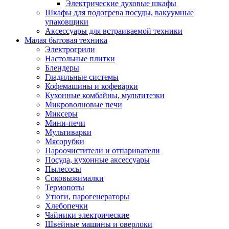
Электрические духовые шкафы
Шкафы для подогрева посуды, вакуумные
упаковщики
Аксессуары для встраиваемой техники
Малая бытовая техника
Электрогрили
Настольные плитки
Блендеры
Гладильные системы
Кофемашины и кофеварки
Кухонные комбайны, мультитезки
Микроволновые печи
Миксеры
Мини-печи
Мультиварки
Мясорубки
Пароочистители и отпариватели
Посуда, кухонные аксессуары
Пылесосы
Соковыжималки
Термопоты
Утюги, парогенераторы
Хлебопечки
Чайники электрические
Швейные машины и оверлоки