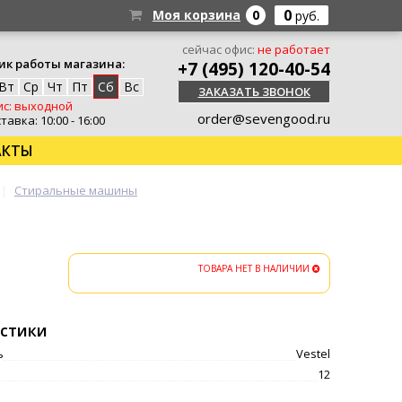
0
Моя корзина
0
руб.
сейчас офис:
не работает
ик работы магазина:
+7 (495) 120-40-54
Вт
Ср
Чт
Пт
Сб
Вс
ЗАКАЗАТЬ ЗВОНОК
с: выходной
order@sevengood.ru
тавка: 10:00 - 16:00
АКТЫ
Стиральные машины
ТОВАРА НЕТ В НАЛИЧИИ
стики
ь
Vestel
12