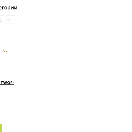
егории
 TWOP-