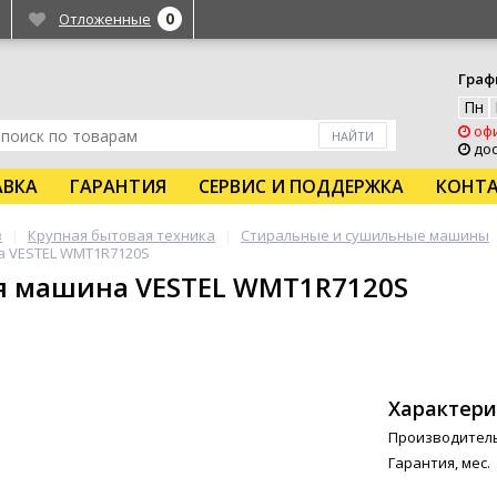
0
Отложенные
Граф
Пн
офи
дос
АВКА
ГАРАНТИЯ
СЕРВИС И ПОДДЕРЖКА
КОНТ
в
Крупная бытовая техника
Стиральные и сушильные машины
а VESTEL WMT1R7120S
я машина VESTEL WMT1R7120S
Характери
Производител
Гарантия, мес.