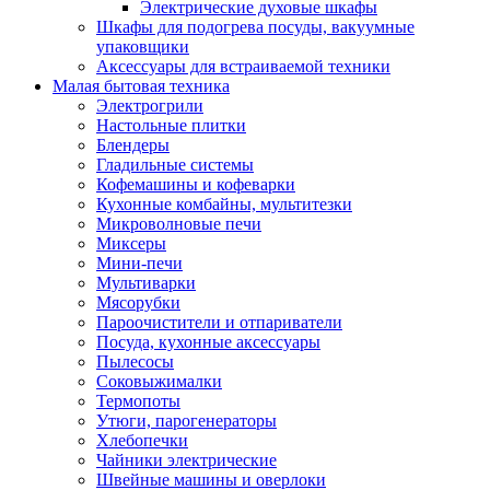
Электрические духовые шкафы
Шкафы для подогрева посуды, вакуумные
упаковщики
Аксессуары для встраиваемой техники
Малая бытовая техника
Электрогрили
Настольные плитки
Блендеры
Гладильные системы
Кофемашины и кофеварки
Кухонные комбайны, мультитезки
Микроволновые печи
Миксеры
Мини-печи
Мультиварки
Мясорубки
Пароочистители и отпариватели
Посуда, кухонные аксессуары
Пылесосы
Соковыжималки
Термопоты
Утюги, парогенераторы
Хлебопечки
Чайники электрические
Швейные машины и оверлоки