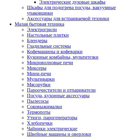
Электрические духовые шкафы
Шкафы для подогрева посуды, вакуумные
упаковщики
Аксессуары для встраиваемой техники
Малая бытовая техника
Электрогрили
Настольные плитки
Блендеры
Гладильные системы
Кофемашины и кофеварки
Кухонные комбайны, мультитезки
Микроволновые печи
Миксеры
Мини-печи
Мультиварки
Мясорубки
Пароочистители и отпариватели
Посуда, кухонные аксессуары
Пылесосы
Соковыжималки
Термопоты
Утюги, парогенераторы
Хлебопечки
Чайники электрические
Швейные машины и оверлоки