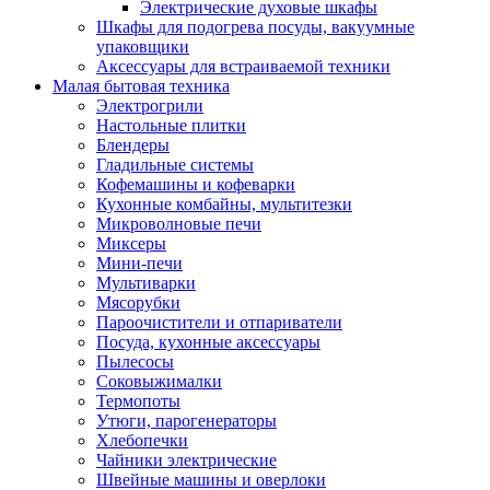
Электрические духовые шкафы
Шкафы для подогрева посуды, вакуумные
упаковщики
Аксессуары для встраиваемой техники
Малая бытовая техника
Электрогрили
Настольные плитки
Блендеры
Гладильные системы
Кофемашины и кофеварки
Кухонные комбайны, мультитезки
Микроволновые печи
Миксеры
Мини-печи
Мультиварки
Мясорубки
Пароочистители и отпариватели
Посуда, кухонные аксессуары
Пылесосы
Соковыжималки
Термопоты
Утюги, парогенераторы
Хлебопечки
Чайники электрические
Швейные машины и оверлоки