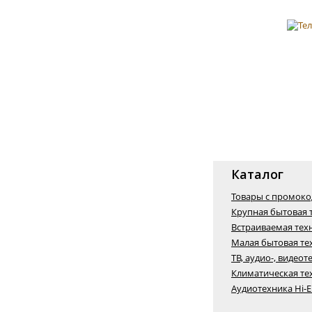
Каталог
Товары с промок
Крупная бытовая 
Встраиваемая тех
Малая бытовая те
ТВ, аудио-, видеот
Климатическая те
Аудиотехника Hi-