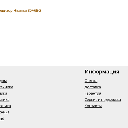
Информация
одом
Оплата
техника
Доставка
ника
Гарантия
хника
Сервис и поддержка
ехника
Контакты
хника
End