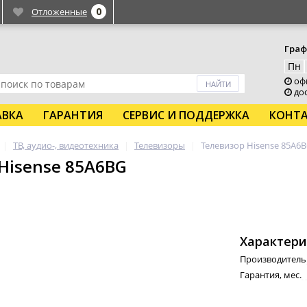
0
Отложенные
Граф
Пн
офи
дос
АВКА
ГАРАНТИЯ
СЕРВИС И ПОДДЕРЖКА
КОНТ
ТВ, аудио-, видеотехника
Телевизоры
Телевизор Hisense 85A6
Hisense 85A6BG
Характери
Производитель
Гарантия, мес.