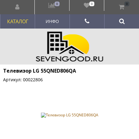
0
0
0
КАТАЛОГ
ИНФО
Телевизор LG 55QNED806QA
Артикул: 00022806