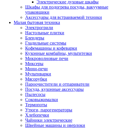
Электрические духовые шкафы
Шкафы для подогрева посуды, вакуумные
упаковщики
Аксессуары для встраиваемой техники
Малая бытовая техника
Электрогрили
Настольные плитки
Блендеры
Гладильные системы
Кофемашины и кофеварки
Кухонные комбайны, мультитезки
Микроволновые печи
Миксеры
Мини-печи
Мультиварки
Мясорубки
Пароочистители и отпариватели
Посуда, кухонные аксессуары
Пылесосы
Соковыжималки
Термопоты
Утюги, парогенераторы
Хлебопечки
Чайники электрические
Швейные машины и оверлоки