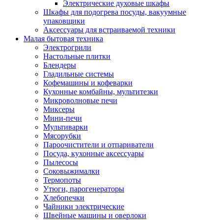
Электрические духовые шкафы
Шкафы для подогрева посуды, вакуумные
упаковщики
Аксессуары для встраиваемой техники
Малая бытовая техника
Электрогрили
Настольные плитки
Блендеры
Гладильные системы
Кофемашины и кофеварки
Кухонные комбайны, мультитезки
Микроволновые печи
Миксеры
Мини-печи
Мультиварки
Мясорубки
Пароочистители и отпариватели
Посуда, кухонные аксессуары
Пылесосы
Соковыжималки
Термопоты
Утюги, парогенераторы
Хлебопечки
Чайники электрические
Швейные машины и оверлоки