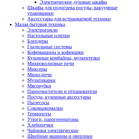
Электрические духовые шкафы
Шкафы для подогрева посуды, вакуумные
упаковщики
Аксессуары для встраиваемой техники
Малая бытовая техника
Электрогрили
Настольные плитки
Блендеры
Гладильные системы
Кофемашины и кофеварки
Кухонные комбайны, мультитезки
Микроволновые печи
Миксеры
Мини-печи
Мультиварки
Мясорубки
Пароочистители и отпариватели
Посуда, кухонные аксессуары
Пылесосы
Соковыжималки
Термопоты
Утюги, парогенераторы
Хлебопечки
Чайники электрические
Швейные машины и оверлоки