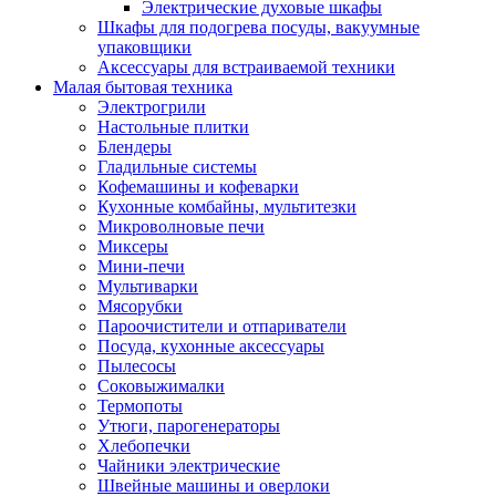
Электрические духовые шкафы
Шкафы для подогрева посуды, вакуумные
упаковщики
Аксессуары для встраиваемой техники
Малая бытовая техника
Электрогрили
Настольные плитки
Блендеры
Гладильные системы
Кофемашины и кофеварки
Кухонные комбайны, мультитезки
Микроволновые печи
Миксеры
Мини-печи
Мультиварки
Мясорубки
Пароочистители и отпариватели
Посуда, кухонные аксессуары
Пылесосы
Соковыжималки
Термопоты
Утюги, парогенераторы
Хлебопечки
Чайники электрические
Швейные машины и оверлоки