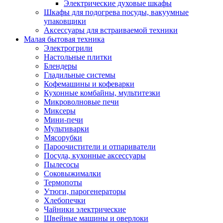
Электрические духовые шкафы
Шкафы для подогрева посуды, вакуумные
упаковщики
Аксессуары для встраиваемой техники
Малая бытовая техника
Электрогрили
Настольные плитки
Блендеры
Гладильные системы
Кофемашины и кофеварки
Кухонные комбайны, мультитезки
Микроволновые печи
Миксеры
Мини-печи
Мультиварки
Мясорубки
Пароочистители и отпариватели
Посуда, кухонные аксессуары
Пылесосы
Соковыжималки
Термопоты
Утюги, парогенераторы
Хлебопечки
Чайники электрические
Швейные машины и оверлоки