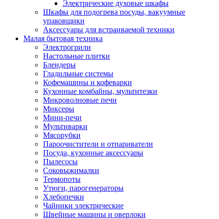
Электрические духовые шкафы
Шкафы для подогрева посуды, вакуумные
упаковщики
Аксессуары для встраиваемой техники
Малая бытовая техника
Электрогрили
Настольные плитки
Блендеры
Гладильные системы
Кофемашины и кофеварки
Кухонные комбайны, мультитезки
Микроволновые печи
Миксеры
Мини-печи
Мультиварки
Мясорубки
Пароочистители и отпариватели
Посуда, кухонные аксессуары
Пылесосы
Соковыжималки
Термопоты
Утюги, парогенераторы
Хлебопечки
Чайники электрические
Швейные машины и оверлоки