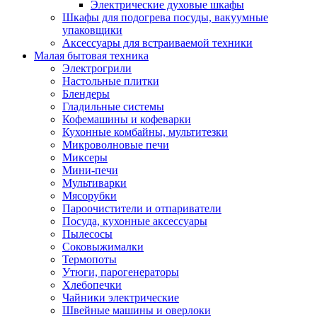
Электрические духовые шкафы
Шкафы для подогрева посуды, вакуумные
упаковщики
Аксессуары для встраиваемой техники
Малая бытовая техника
Электрогрили
Настольные плитки
Блендеры
Гладильные системы
Кофемашины и кофеварки
Кухонные комбайны, мультитезки
Микроволновые печи
Миксеры
Мини-печи
Мультиварки
Мясорубки
Пароочистители и отпариватели
Посуда, кухонные аксессуары
Пылесосы
Соковыжималки
Термопоты
Утюги, парогенераторы
Хлебопечки
Чайники электрические
Швейные машины и оверлоки