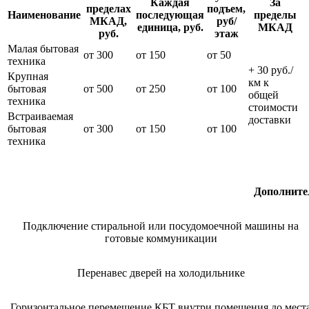
Каждая
За
пределах
подъем,
Наименование
последующая
пределы
МКАД,
руб/
единица, руб.
МКАД
руб.
этаж
Малая бытовая
от 300
от 150
от 50
техника
+ 30 руб./
Крупная
км к
бытовая
от 500
от 250
от 100
общей
техника
стоимости
Встраиваемая
доставки
бытовая
от 300
от 150
от 100
техника
Дополните
Подключение стиральной или посудомоечной машины на
готовые коммуникации
Перенавес дверей на холодильнике
Горизонтальное перемещение КБТ внутри помещения до мест