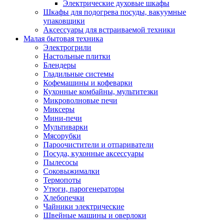
Электрические духовые шкафы
Шкафы для подогрева посуды, вакуумные
упаковщики
Аксессуары для встраиваемой техники
Малая бытовая техника
Электрогрили
Настольные плитки
Блендеры
Гладильные системы
Кофемашины и кофеварки
Кухонные комбайны, мультитезки
Микроволновые печи
Миксеры
Мини-печи
Мультиварки
Мясорубки
Пароочистители и отпариватели
Посуда, кухонные аксессуары
Пылесосы
Соковыжималки
Термопоты
Утюги, парогенераторы
Хлебопечки
Чайники электрические
Швейные машины и оверлоки